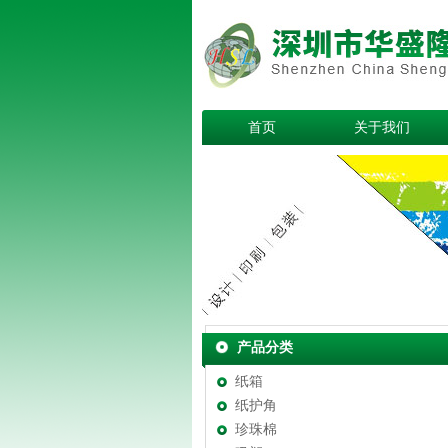
首页
关于我们
产品分类
纸箱
纸护角
珍珠棉