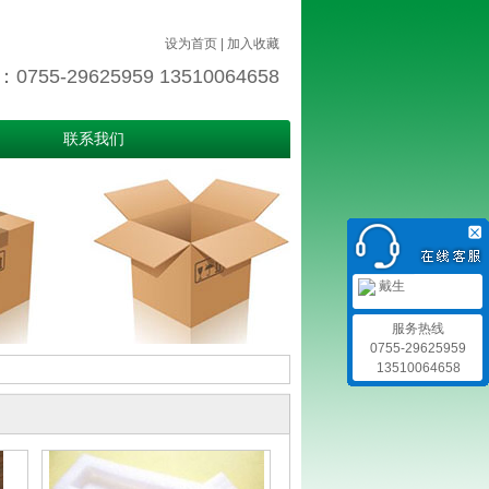
设为首页
|
加入收藏
755-29625959 13510064658
联系我们
戴生
服务热线
0755-29625959
13510064658