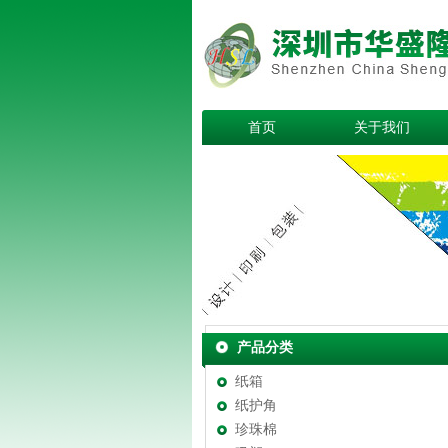
首页
关于我们
产品分类
纸箱
纸护角
珍珠棉