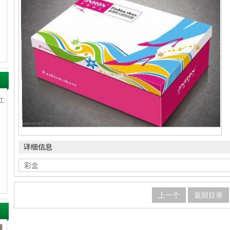
工
详细信息
彩盒
上一个
返回目录